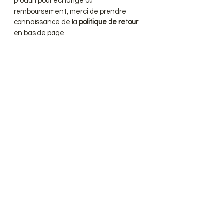
produit pour échange ou
remboursement, merci de prendre
connaissance de la
politique de retour
en bas de page.
convertisseur de Devise
Premium natural hair