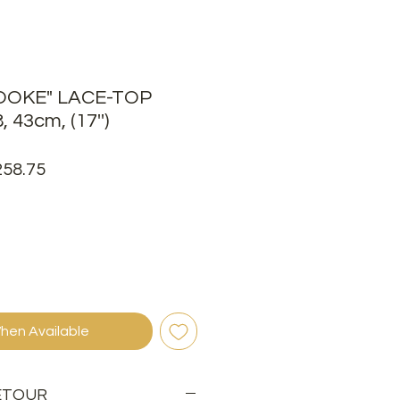
OOKE" LACE-TOP
 43cm, (17'')
ular
Sale
258.75
e
Price
hen Available
ISON & RETOUR