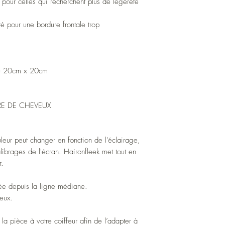
 pour celles qui recherchent plus de légèreté
 pour une bordure frontale trop
ou 20cm x 20cm
E DE CHEVEUX
uleur peut changer en fonction de l'éclairage,
alibrages de l'écran. Haironfleek met tout en
r.
ée depuis la ligne médiane.
yeux.
la pièce à votre coiffeur afin de l’adapter à