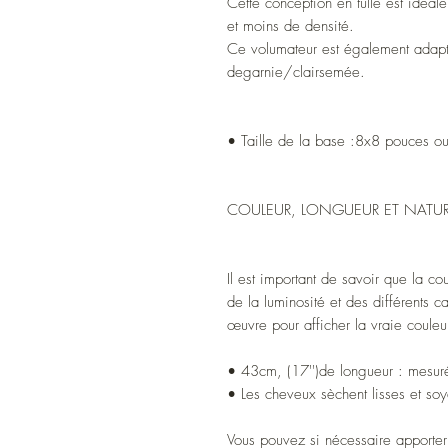
Cette conception en tulle est idéale
et moins de densité.
Ce volumateur est également adapté
degarnie/clairsemée.
• Taille de la base :8x8 pouces 
COULEUR, LONGUEUR ET NATUR
Il est important de savoir que la co
de la luminosité et des différents c
œuvre pour afficher la vraie couleu
• 43cm, (17'')de longueur : mesur
• Les cheveux sèchent lisses et so
Vous pouvez si nécessaire apporter 