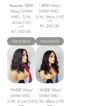
Réservée "ARYA
" ARYA Wavy"
Wavy" SWIM
SWIM WIG :
WIG : S/M,
S/M, 36cm (14")
41cm (16")
Price
€1,265.00
Price
€1,330.00
Out of Stock
Out of Stock
"ANDIE Wavy"
" ANDIE Wavy"
SWIM WIG :
SWIM WIG :
S/M, 41cm (16")
S/M, 48cm (19")