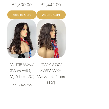
Price
Price
€1,330.00
€1,445.00
Add to Cart
Add to Cart
"ANDIE Wavy"
"DARK ARYA"
SWIM WIG, :
SWIM WIG,
M, 51cm (20")
Wavy : S, 41cm
(16")
Price
€1,480.00
Price
€1,265.00
Out of Stock
Out of Stock