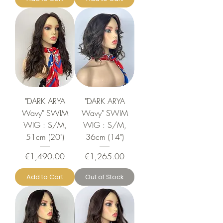
"DARK ARYA
"DARK ARYA
Wavy" SWIM
Wavy" SWIM
WIG : S/M,
WIG : S/M,
51cm (20")
36cm (14")
Price
Price
€1,490.00
€1,265.00
Add to Cart
Out of Stock