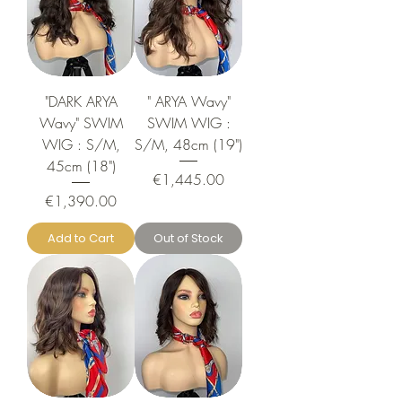
"DARK ARYA
" ARYA Wavy"
Wavy" SWIM
SWIM WIG :
WIG : S/M,
S/M, 48cm (19")
45cm (18")
Price
€1,445.00
Price
€1,390.00
Add to Cart
Out of Stock