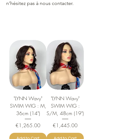
n’hésitez pas à nous contacter.
"LYNN Wavy"
"LYNN Wavy"
SWIM WIG : M,
SWIM WIG :
36cm (14")
S/M, 48cm (19")
Price
Price
€1,265.00
€1,445.00
Add to Cart
Add to Cart