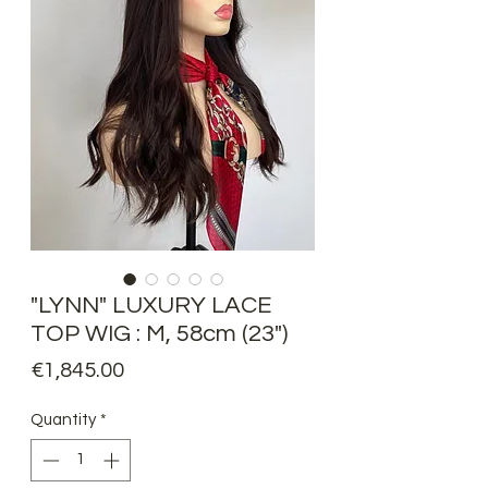
"LYNN" LUXURY LACE
TOP WIG : M, 58cm (23")
Price
€1,845.00
Quantity
*