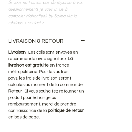
Si vous ne trouvez pas de réponse à vos
questionnements je vous invite à
contacter Haironfleek by Salma via la
rubrique « contact ».
LIVRAISON & RETOUR
Livraison
: Les colis sont envoyés en
recommandé avec signature.
La
livraison est gratuite
en france
métropolitaine. Pour les autres
pays, les frais de livraison seront
calculés au moment de la commande.
Retour
: Si vous souhaitez retourner un
produit pour échange ou
remboursement, merci de prendre
connaissance de la
politique de retour
en bas de page.