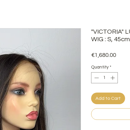
"VICTORIA" 
WIG : S, 45cm 
Price
€1,680.00
Quantity
*
Add to Cart