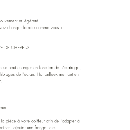
 mouvement et légèreté.
uvez changer la raie comme vous le
E DE CHEVEUX
uleur peut changer en fonction de l'éclairage,
alibrages de l'écran. Haironfleek met tout en
r.
.
yeux.
la pièce à votre coiffeur afin de l’adapter à
acines, ajouter une frange, etc.