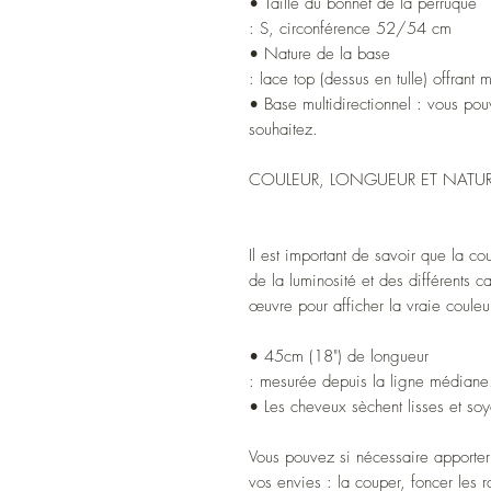
• Taille du bonnet de la perruque
: S, circonférence 52/54 cm
• Nature de la base
: lace top (dessus en tulle) offrant
• Base multidirectionnel : vous po
souhaitez.
COULEUR, LONGUEUR ET NATUR
Il est important de savoir que la co
de la luminosité et des différents c
œuvre pour afficher la vraie couleu
• 45cm (18") de longueur
: mesurée depuis la ligne médiane
• Les cheveux sèchent lisses et so
Vous pouvez si nécessaire apporter 
vos envies : la couper, foncer les r