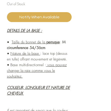
Out of Stock
Notify When Available
DETAILS DE LA BASE :
•
Taille du bonnet de la
perruque
:
M
circumference 54/56cm
•
Nature de la base
: lace top (dessus
en tulle) offrant mouvement et légèreté.
• Base multidirectionnel :
vous pouvez
changer la raie comme vous le
souhaitez.
COULEUR, LONGUEUR ET NATURE DE
CHEVEUX
Il est important de savoir que la couleur