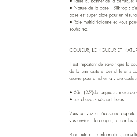
• Taille du bonnet de la perruqu
• Nature de la base : Silk top : c’e
base est super plate pour un résultat
• Raie multidirictionnelle: vous p
souhaitez.
COULEUR, LONGUEUR ET NATUR
Il est important de savoir que la co
de la luminosité et des différents c
œuvre pour afficher la vraie couleu
• 63m (25")de longueur: mesurée 
• Les cheveux sèchent lisses .
Vous pouvez si nécessaire apporter 
vos envies : la couper, foncer les r
Pour toute autre information, consu