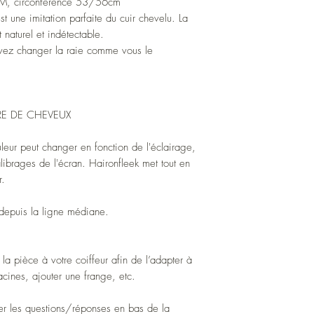
e: M, circonférence 53/56cm
st une imitation parfaite du cuir chevelu. La
 naturel et indétectable.
ouvez changer la raie comme vous le
E DE CHEVEUX
uleur peut changer en fonction de l'éclairage,
alibrages de l'écran. Haironfleek met tout en
r.
depuis la ligne médiane.
la pièce à votre coiffeur afin de l’adapter à
acines, ajouter une frange, etc.
lter les questions/réponses en bas de la