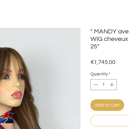
" MANDY ave
WIG cheveux 
25"
Price
€1,745.00
Quantity
*
Add to Cart