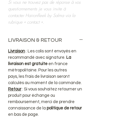
Si vous ne trouvez pas de réponse à vos
questionnements je vous invite à
contacter Haironfleek by Salma via la
rubrique « contact ».
LIVRAISON & RETOUR
Livraison
: Les colis sont envoyés en
recommandé avec signature.
La
livraison est gratuite
en france
métropolitaine. Pour les autres
pays, les frais de livraison seront
calculés au moment de la commande.
Retour
: Si vous souhaitez retourner un
produit pour échange ou
remboursement, merci de prendre
connaissance de la
politique de retour
en bas de page.