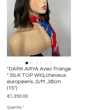
"DARK ARYA Avec Frange
" SILK TOP WIG,cheveux
européens ,S/M ,38cm
(15")
Price
€1,350.00
Quantity
*