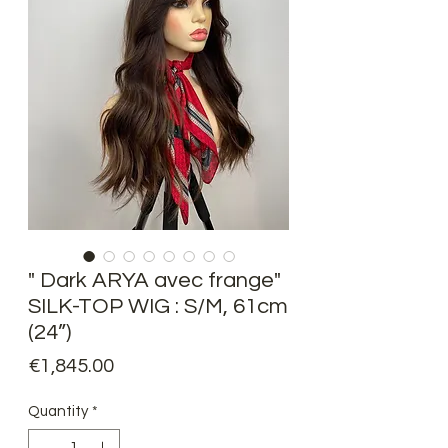
" Dark ARYA avec frange"
SILK-TOP WIG : S/M, 61cm
(24”)
Price
€1,845.00
Quantity
*