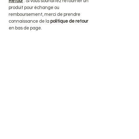
Retour
: Si vous souhaitez retourner un
produit pour échange ou
remboursement, merci de prendre
connaissance de la
politique de retour
en bas de page.
convertisseur de Devise
Premium natural hair